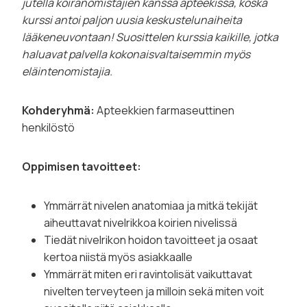
jutella koiranomistajien kanssa apteekissa, koska
kurssi antoi paljon uusia keskustelunaiheita
lääkeneuvontaan! Suosittelen kurssia kaikille, jotka
haluavat palvella kokonaisvaltaisemmin myös
eläintenomistajia.
Kohderyhmä:
Apteekkien farmaseuttinen
henkilöstö
Oppimisen tavoitteet:
Ymmärrät nivelen anatomiaa ja mitkä tekijät
aiheuttavat nivelrikkoa koirien nivelissä
Tiedät nivelrikon hoidon tavoitteet ja osaat
kertoa niistä myös asiakkaalle
Ymmärrät miten eri ravintolisät vaikuttavat
nivelten terveyteen ja milloin sekä miten voit