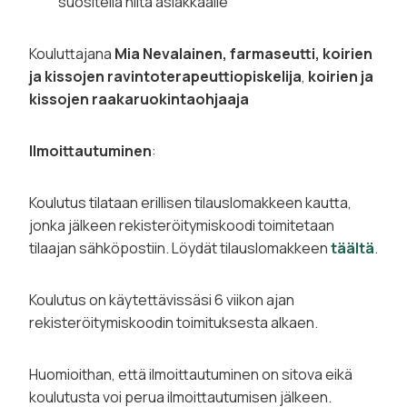
suositella niitä asiakkaalle
Kouluttajana
Mia Nevalainen, farmaseutti, koirien
ja kissojen ravintoterapeuttiopiskelija
,
koirien ja
kissojen raakaruokintaohjaaja
Ilmoittautuminen
:
Koulutus tilataan erillisen tilauslomakkeen kautta,
jonka jälkeen rekisteröitymiskoodi toimitetaan
tilaajan sähköpostiin. Löydät tilauslomakkeen
täältä
.
Koulutus on käytettävissäsi 6 viikon ajan
rekisteröitymiskoodin toimituksesta alkaen.
Huomioithan, että ilmoittautuminen on sitova eikä
koulutusta voi perua ilmoittautumisen jälkeen.