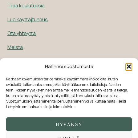
Tilaa koulutuksia
Luo käyttäjtunnus
Ota yhteyttä
Meistä
KOULUTUKSET
Hallinnoi suostumusta
Koulutukset
Parhaan kokemuksen tarjoamiseksi käytämme teknologioita, kuten
evästeitä, tallentaaksemme ja/tai käyttääksemme laitetietoja. Näiden
Omat koulutukset
tekniikoiden hyväksyminen antaa meille mahdollisuuden käsitellä tietoja,
kuten selauskäyttäytymistä tai yksilöllisiä tunnuksia tällä sivustolla.
Suostumuksen jättäminen tai peruuttaminen voi vaikuttaa haitallisesti
EHDOT
tiettyihin ominaisuuksiin ja toimintoihin.
Tilaus- ja toimitusehdot
HYVÄKSY
Rekisteri- ja tietosuojaseloste